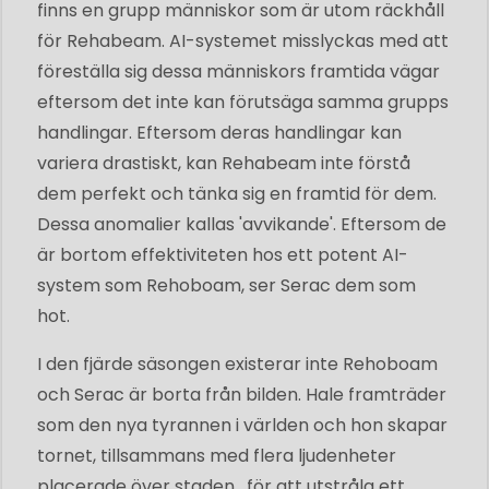
finns en grupp människor som är utom räckhåll
för Rehabeam. AI-systemet misslyckas med att
föreställa sig dessa människors framtida vägar
eftersom det inte kan förutsäga samma grupps
handlingar. Eftersom deras handlingar kan
variera drastiskt, kan Rehabeam inte förstå
dem perfekt och tänka sig en framtid för dem.
Dessa anomalier kallas 'avvikande'. Eftersom de
är bortom effektiviteten hos ett potent AI-
system som Rehoboam, ser Serac dem som
hot.
I den fjärde säsongen existerar inte Rehoboam
och Serac är borta från bilden. Hale framträder
som den nya tyrannen i världen och hon skapar
tornet, tillsammans med flera ljudenheter
placerade över staden , för att utstråla ett