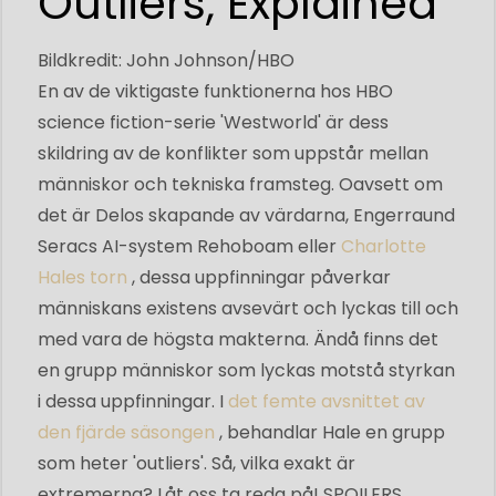
Outliers, Explained
Bildkredit: John Johnson/HBO
En av de viktigaste funktionerna hos HBO
science fiction-serie 'Westworld' är dess
skildring av de konflikter som uppstår mellan
människor och tekniska framsteg. Oavsett om
det är Delos skapande av värdarna, Engerraund
Seracs AI-system Rehoboam eller
Charlotte
Hales torn
, dessa uppfinningar påverkar
människans existens avsevärt och lyckas till och
med vara de högsta makterna. Ändå finns det
en grupp människor som lyckas motstå styrkan
i dessa uppfinningar. I
det femte avsnittet av
den fjärde säsongen
, behandlar Hale en grupp
som heter 'outliers'. Så, vilka exakt är
extremerna? Låt oss ta reda på! SPOILERS