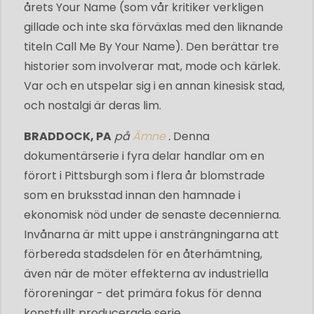
årets Your Name (som vår kritiker verkligen
gillade och inte ska förväxlas med den liknande
titeln Call Me By Your Name). Den berättar tre
historier som involverar mat, mode och kärlek.
Var och en utspelar sig i en annan kinesisk stad,
och nostalgi är deras lim.
BRADDOCK, PA
på
Ämne
.
Denna
dokumentärserie i fyra delar handlar om en
förort i Pittsburgh som i flera år blomstrade
som en bruksstad innan den hamnade i
ekonomisk nöd under de senaste decennierna.
Invånarna är mitt uppe i ansträngningarna att
förbereda stadsdelen för en återhämtning,
även när de möter effekterna av industriella
föroreningar - det primära fokus för denna
konstfullt producerade serie.