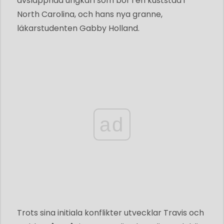
avslappnad ungkarl som bor i en kuststad i
North Carolina, och hans nya granne,
läkarstudenten Gabby Holland.
ad
Trots sina initiala konflikter utvecklar Travis och