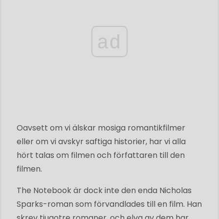
ad
Oavsett om vi älskar mosiga romantikfilmer
eller om vi avskyr saftiga historier, har vi alla
hört talas om filmen och författaren till den
filmen.
The Notebook är dock inte den enda Nicholas
Sparks-roman som förvandlades till en film. Han
skrev tjugotre romaner, och elva av dem har