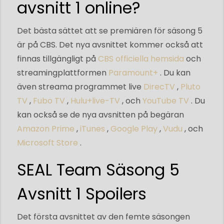
avsnitt 1 online?
Det bästa sättet att se premiären för säsong 5
är på CBS. Det nya avsnittet kommer också att
finnas tillgängligt på
CBS officiella hemsida
och
streamingplattformen
Paramount+
. Du kan
även streama programmet live
DirecTV
,
Pluto
TV
,
Fubo TV
,
Hulu+live-TV
, och
YouTube TV
. Du
kan också se de nya avsnitten på begäran
Amazon Prime
,
iTunes
,
Google Play
,
Vudu
, och
Microsoft Store
.
SEAL Team Säsong 5
Avsnitt 1 Spoilers
Det första avsnittet av den femte säsongen