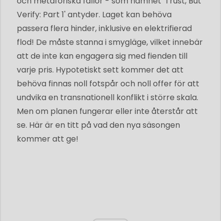
och metaforiska fällor - som namnet 'Trust, But
Verify: Part 1' antyder. Laget kan behöva
passera flera hinder, inklusive en elektrifierad
flod! De måste stanna i smygläge, vilket innebär
att de inte kan engagera sig med fienden till
varje pris. Hypotetiskt sett kommer det att
behöva finnas noll fotspår och noll offer för att
undvika en transnationell konflikt i större skala.
Men om planen fungerar eller inte återstår att
se. Här är en titt på vad den nya säsongen
kommer att ge!