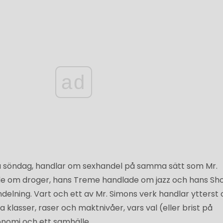
ad
å söndag, handlar om sexhandel på samma sätt som Mr.
de om droger, hans Treme handlade om jazz och hans S
delning. Vart och ett av Mr. Simons verk handlar ytterst
 klasser, raser och maktnivåer, vars val (eller brist på
onomi och ett samhälle.