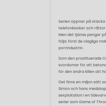
Serien öppnar på otäcka T
telefonkiosker och råttor
Men det tjänas pengar på
följa: först de olagliga 
porrindustrin.
Som den prostituerade Ca
svordomar för att betona,
för den andra killen att 
Det finns en miljon sätt 
Simon och hans medskapa
sexploitation i en tidevar
serier som Game of Thron