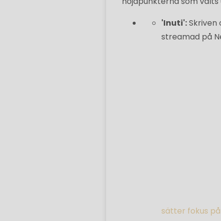
höjdpunkterna som valts u
'Inuti':
Skriven 
streamad på Net
sätter fokus på