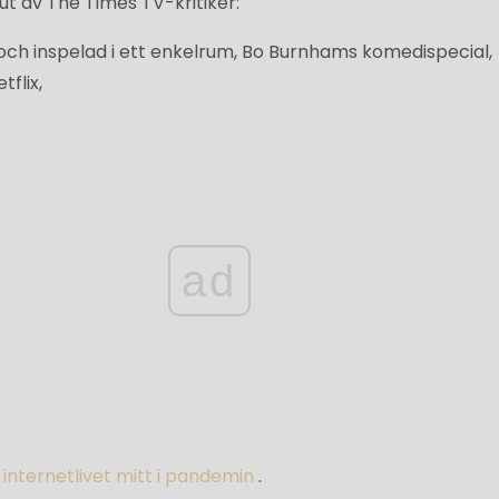
t av The Times TV-kritiker:
och inspelad i ett enkelrum, Bo Burnhams komedispecial,
flix,
ad
 internetlivet mitt i pandemin
.