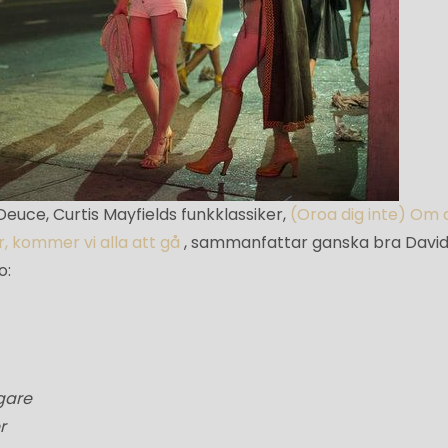
Deuce, Curtis Mayfields funkklassiker,
(Oroa dig inte) Om 
r, kommer vi alla att gå
, sammanfattar ganska bra Davi
o:
gare
r