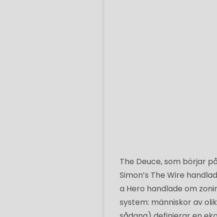
The Deuce, som börjar p
Simon’s The Wire handla
a Hero handlade om zonin
system: människor av olika
sådana) definierar en ek