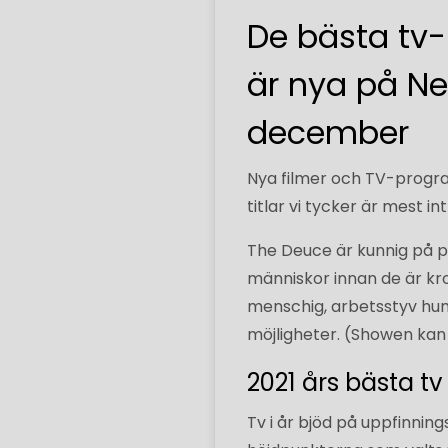
De bästa tv
är nya på Ne
december
Nya filmer och TV-progra
titlar vi tycker är mest i
The Deuce är kunnig på pr
människor innan de är kro
menschig, arbetsstyv humo
möjligheter. (Showen kan
2021 års bästa tv
Tv i år bjöd på uppfinnin