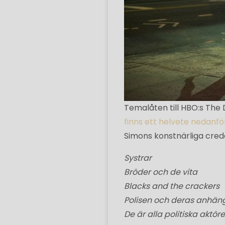
Temalåten till HBO:s The 
finns ett helvete nedanfö
Simons konstnärliga cred
Systrar
Bröder och de vita
Blacks and the crackers
Polisen och deras anhän
De är alla politiska aktöre