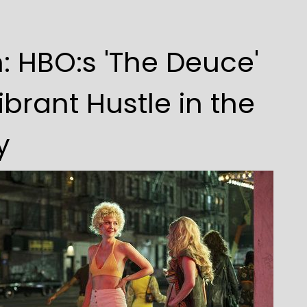
: HBO:s 'The Deuce'
brant Hustle in the
y