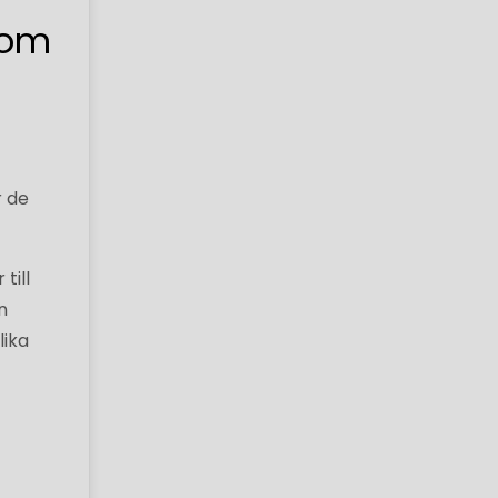
som
r de
till
n
lika