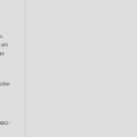
p.
 att
ga
ollar
 HBO-