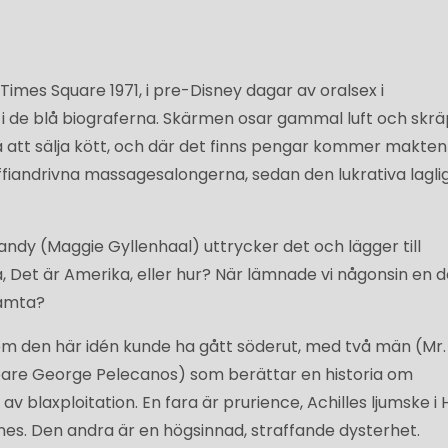
imes Square 1971, i pre-Disney dagar av oralsex i
 i de blå biograferna. Skärmen osar gammal luft och skrä
 att sälja kött, och där det finns pengar kommer makten
maffiandrivna massagesalongerna, sedan den lukrativa lagli
ndy (Maggie Gyllenhaal) uttrycker det och lägger till
 Det är Amerika, eller hur? När lämnade vi någonsin en d
hämta?
som den här idén kunde ha gått söderut, med två män (Mr.
re George Pelecanos) som berättar en historia om
v av blaxploitation. En fara är prurience, Achilles ljumske i
es. Den andra är en högsinnad, straffande dysterhet.