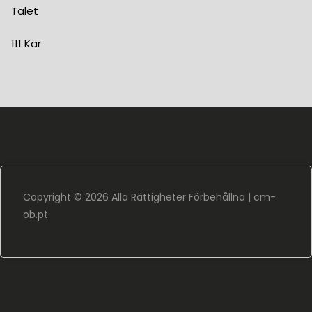
Talet
111 Kär
Copyright ©
2026 Alla Rättigheter Förbehållna |
cm-
ob.pt