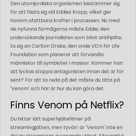
Den utomjordiska organismen bestämmer sig
för att fästa sig vid Eddies kropp, vilket ger
honom ofattbara krafter i processen. Nu med
de nyfunna förmågorna måste Eddie, den
undersökande journalisten som blivit antihjälte,
ta sig an Carlton Drake, den onde VD:n för Life
Foundation som planerar att förvandla
människor till symbioter i massor. Kommer han
att lyckas stoppa antagonisten innan det är för
sent? För att ta reda på det måste du titta på
'Venom' och här är hur du kan göra det.
Finns Venom på Netflix?
Du hittar lätt superhjältefilmer på
streamingjätten, men tyvärr är 'Venom' inte en
del av streamerns nuvarande utbud. Alternativt