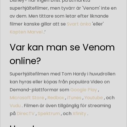
Disney+ har ingen brist på utmärkta
superhjältefilmer, men tyvärr är 'Venom' inte en
av dem. Men tittare som letar efter liknande
filmer kanske gillar att se
Svart änka
'eller'
Kapten Marvel
.’
Var kan man se Venom
online?
Superhjältefilmen med Tom Hardy i huvudrollen
kan hyras eller köpas från populära Video on
Demand-plattformar som
Google Play
,
Microsoft Store
,
Redbox
,
iTunes
,
Youtube
, och
Vudu
. Filmen är även tillgänglig för streaming
på
DirecTV
,
Spektrum
, och
Xfinity
.