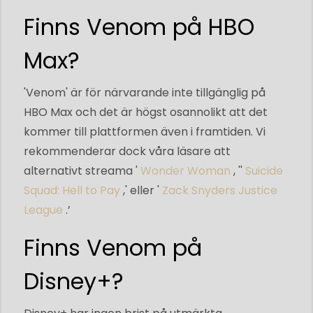
Finns Venom på HBO
Max?
'Venom' är för närvarande inte tillgänglig på
HBO Max och det är högst osannolikt att det
kommer till plattformen även i framtiden. Vi
rekommenderar dock våra läsare att
alternativt streama '
Wonder Woman
, ''
Suicide
Squad: Hell to Pay
,' eller '
Zack Snyders Justice
League
.’
Finns Venom på
Disney+?