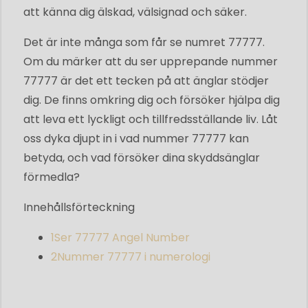
att känna dig älskad, välsignad och säker.
Det är inte många som får se numret 77777.
Om du märker att du ser upprepande nummer
77777 är det ett tecken på att änglar stödjer
dig. De finns omkring dig och försöker hjälpa dig
att leva ett lyckligt och tillfredsställande liv. Låt
oss dyka djupt in i vad nummer 77777 kan
betyda, och vad försöker dina skyddsänglar
förmedla?
Innehållsförteckning
1
Ser 77777 Angel Number
2
Nummer 77777 i numerologi