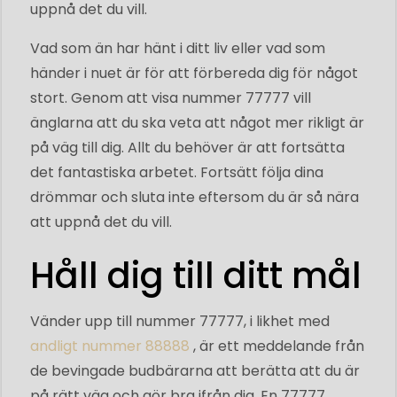
uppnå det du vill.
Vad som än har hänt i ditt liv eller vad som
händer i nuet är för att förbereda dig för något
stort. Genom att visa nummer 77777 vill
änglarna att du ska veta att något mer rikligt är
på väg till dig. Allt du behöver är att fortsätta
det fantastiska arbetet. Fortsätt följa dina
drömmar och sluta inte eftersom du är så nära
att uppnå det du vill.
Håll dig till ditt mål
Vänder upp till nummer 77777, i likhet med
andligt nummer 88888
, är ett meddelande från
de bevingade budbärarna att berätta att du är
på rätt väg och gör bra ifrån dig. En 77777