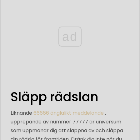
ad
Släpp rädslan
Liknande
66666 änglalikt meddelande
,
upprepande av nummer 77777 är universum
som uppmanar dig att slappna av och släppa
din rädsla för framtiden. Dränk dig inte när du