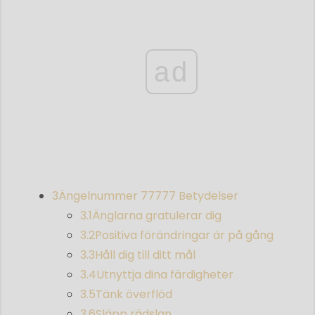
ad
3
Ängelnummer 77777 Betydelser
3.1
Änglarna gratulerar dig
3.2
Positiva förändringar är på gång
3.3
Håll dig till ditt mål
3.4
Utnyttja dina färdigheter
3.5
Tänk överflöd
3.6
Släpp rädslan