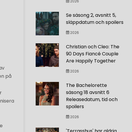
2026
Se säsong 2, avsnitt 5,
släppdatum och spoilers
2026
Christian och Cleo: The
90 Days Fiancé Couple
Are Happily Together
av
2026
ken på
The Bachelorette
säsong 18 avsnitt 6
r
Releasedatum, tid och
nisera
spoilers
2026
De
'Terrasshus' har aldrig