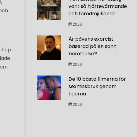
t
varit så hjärtevärmande
 och
och förödmjukande
2026
s
Är påvens exorcist
baserad på en sann
 ihop
berättelse?
llade
2026
 som
De 10 bästa filmerna för
sexmissbruk genom
tiderna
2026