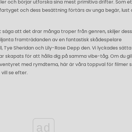
er och börjar utforska sina mest primitiva drifter. Som et
fartyget och dess besättning förtärs av unga begär, lust
 säga att det drar många troper från genren, skiljer des
ljanta framträdanden av en fantastisk skådespelare
l, Tye Sheridan och Lily-Rose Depp den. Vi lyckades sätta
har skapats för att hålla dig på samma vibe-tåg. Om du gi
 äventyret med rymdtema, här är våra toppval för filmer
ill se efter.
ad