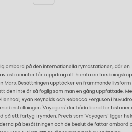
r dig ombord på den internationella rymdstationen, där en
 av astronauter får i uppdrag att hämta en forskningskap
rån Mars. Besättningen upptäcker en främmande livsform i
tt den inte är så foglig som man en gång uppfattade. M
lenhaal, Ryan Reynolds och Rebecca Ferguson i huvudro
r med inställningen 'Voyagers' där båda berättar historie
på ett fartyg i rymden. Precis som 'Voyagers' ligger hel
derna på besättningen och de beslut de fattar ombord p