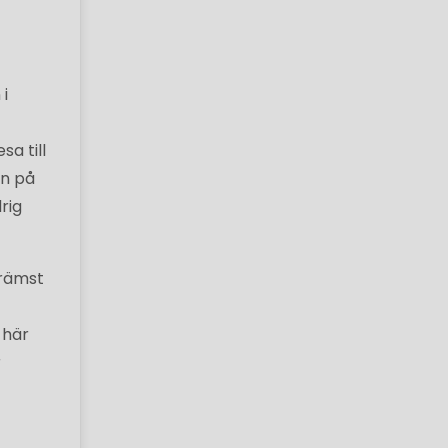
i
sa till
en på
rig
främst
 här
r