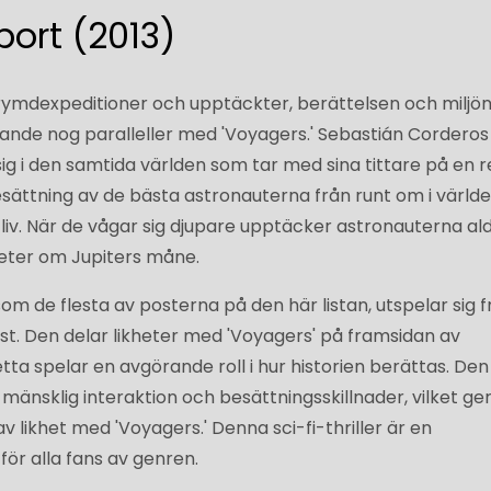
port (2013)
rymdexpeditioner och upptäckter, berättelsen och miljön 
sande nog paralleller med 'Voyagers.' Sebastián Corderos
ig i den samtida världen som tar med sina tittare på en re
ättning av de bästa astronauterna från runt om i värld
 liv. När de vågar sig djupare upptäcker astronauterna ald
eter om Jupiters måne.
som de flesta av posterna på den här listan, utspelar sig 
. Den delar likheter med 'Voyagers' på framsidan av
tta spelar en avgörande roll i hur historien berättas. Den
i mänsklig interaktion och besättningsskillnader, vilket ge
v likhet med 'Voyagers.' Denna sci-fi-thriller är en
ör alla fans av genren.