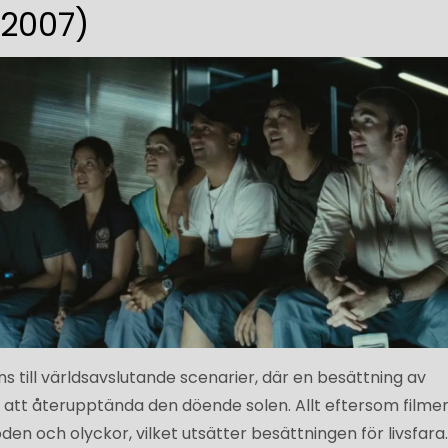
(2007)
ns till världsavslutande scenarier, där en besättning av
g att återupptända den döende solen. Allt eftersom filme
öden och olyckor, vilket utsätter besättningen för livsfara