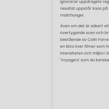
ignorerar uppdragets regl
resultat uppstår kaos på 
makthunger.
Även om det är säkert att
övertygande scen och bri
bestående av Colin Farrel
en lista över filmer som 
intensiteten och miljön i
'Voyagers' som du kanske v