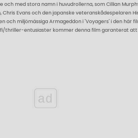
e och med stora namn i huvudrollerna, som Cillian Murph
h, Chris Evans och den japanske veteranskådespelaren Hi
n och miljömässiga Armageddon i 'Voyagers' i den här fi
sci-fi/thriller-entusiaster kommer denna film garanterat att
ad