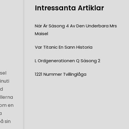
Intressanta Artiklar
När Är Säsong 4 Av Den Underbara Mrs
Maisel
Var Titanic En Sann Historia
L Ordgenerationen Q Säsong 2
sel
1221 Nummer Tvillinglåga
nuti
ed
llerna
r om en
a
å sin