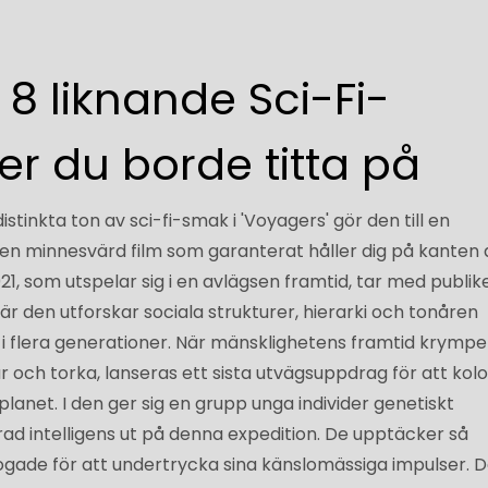
8 liknande Sci-Fi-
lmer du borde titta på
istinkta ton av sci-fi-smak i 'Voyagers' gör den till en
 en minnesvärd film som garanterat håller dig på kanten 
021, som utspelar sig i en avlägsen framtid, tar med publi
är den utforskar sociala strukturer, hierarki och tonåren
i flera generationer. När mänsklighetens framtid krympe
och torka, lanseras ett sista utvägsuppdrag för att kolo
lanet. I den ger sig en grupp unga individer genetiskt
ad intelligens ut på denna expedition. De upptäcker så
ogade för att undertrycka sina känslomässiga impulser. 