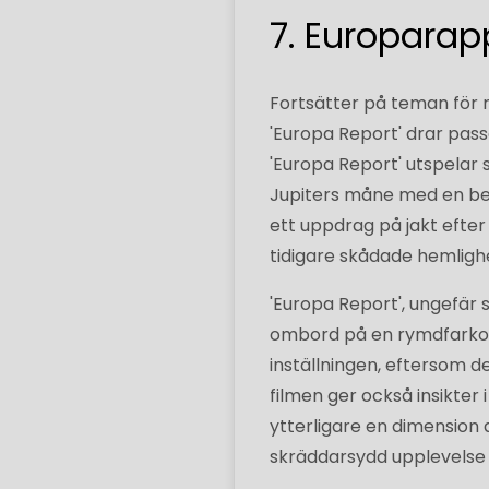
7. Europarap
Fortsätter på teman för 
'Europa Report' drar pas
'Europa Report' utspelar s
Jupiters måne med en bes
ett uppdrag på jakt efter
tidigare skådade hemligh
'Europa Report', ungefär 
ombord på en rymdfarkost
inställningen, eftersom de
filmen ger också insikter 
ytterligare en dimension a
skräddarsydd upplevelse f