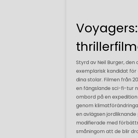
Voyagers: 
thrillerfi
Styrd av Neil Burger, den d
exemplarisk kandidat för
dina stolar. Filmen från 2
en fängslande sci-fi-tur n
ombord på en expedition 
genom klimatförändringar 
en avlägsen jordliknande p
modifierade med förbättr
småningom att de blir dr