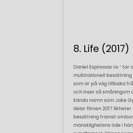
8. Life (2017)
Daniel Espinosas Liv ’ ta
multinationell besättning
som är på väg tillbaka f
och inser så småningom a
kända namn som Jake Gyl
delar filmen 2017 likhete
besättning främst ombord 
mänsklighetens öde i hän