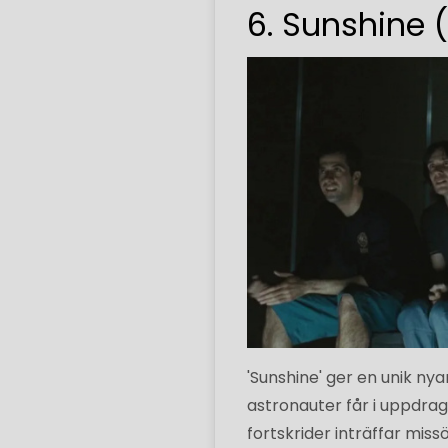
6. Sunshine 
'Sunshine' ger en unik nya
astronauter får i uppdra
fortskrider inträffar miss