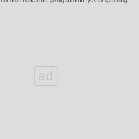
mer utan tvekan att ge dig samma ryck av spänning.
ad