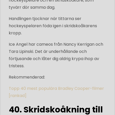
hockeyspelare och en skridskoåkare, som
tyvärr dör samma dag.
Handlingen tjocknar när tittarna ser
hockeyspelaren föda igen i skridskoåkarens
kropp.
Ice Angel har cameos från Nancy Kerrigan och
Tara Lipinski. Det är underhållande och
förtjusande och låter dig aldrig krypa ihop av
tristess.
Rekommenderad:
Topp 40 mest populära Bradley Cooper-filmer
[rankad]
40. Skridskoåkning till