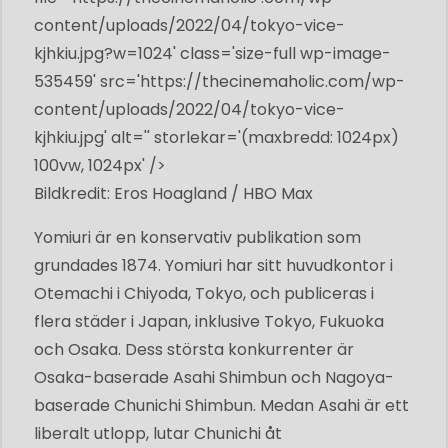
content/uploads/2022/04/
tokyo-vice-
kjhkiu.jpg?w=1024
' class='size-full wp-image-
535459' src='
https://thecinemaholic.com/wp
-
content/uploads/2022/04/
tokyo-vice-
kjhkiu.jpg
' alt='' storlekar='(maxbredd: 1024px)
100vw, 1024px' />
Bildkredit: Eros Hoagland / HBO Max
Yomiuri är en konservativ publikation som
grundades 1874. Yomiuri har sitt huvudkontor i
Otemachi i Chiyoda, Tokyo, och publiceras i
flera städer i Japan, inklusive Tokyo, Fukuoka
och Osaka. Dess största konkurrenter är
Osaka-baserade Asahi Shimbun och Nagoya-
baserade Chunichi Shimbun. Medan Asahi är ett
liberalt utlopp, lutar Chunichi åt