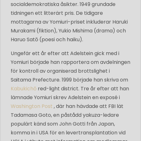
socialdemokratiska åsikter. 1949 grundade
tidningen ett litterärt pris. De tidigare
mottagarna av Yomiuri-priset inkluderar Haruki
Murakami (fiktion), Yukio Mishima (drama) och
Haruo Satō (poesi och haiku).
Ungefär ett år efter att Adelstein gick med i
Yomiuri började han rapportera om avdelningen
för kontroll av organiserad brottslighet i
Saitama Prefecture. 1999 började han skriva om
Kabukichō
red-light district. Tre år efter att han
lämnade Yomiuri skrev Adelstein en exposé i
Washington Post
, där han hävdade att FBI lät
Tadamasa Goto, en påstådd yakuza-ledare
populärt känd som John Gotti från Japan,
komma in i USA för en levertransplantation vid