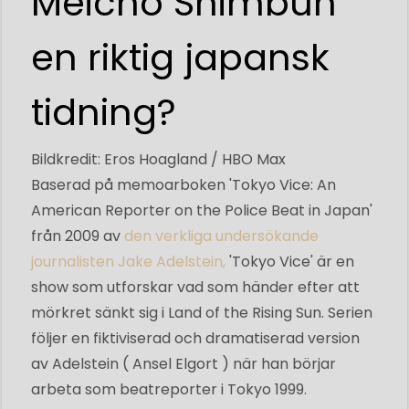
Meicho Shimbun
en riktig japansk
tidning?
Bildkredit: Eros Hoagland / HBO Max
Baserad på memoarboken 'Tokyo Vice: An
American Reporter on the Police Beat in Japan'
från 2009 av
den verkliga undersökande
journalisten Jake Adelstein,
'Tokyo Vice' är en
show som utforskar vad som händer efter att
mörkret sänkt sig i Land of the Rising Sun. Serien
följer en fiktiviserad och dramatiserad version
av Adelstein ( Ansel Elgort ) när han börjar
arbeta som beatreporter i Tokyo 1999.