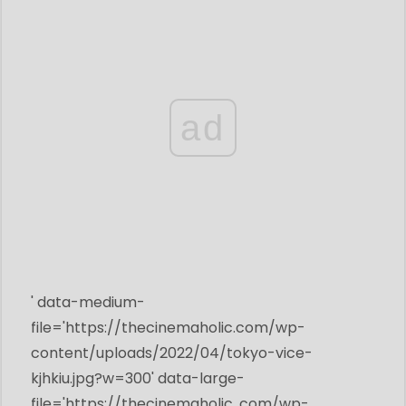
ad
' data-medium-
file='
https://thecinemaholic.com/wp-
content/uploads/2022/04/tokyo-vice-
kjhkiu.jpg?w=300
' data-large-
file='https://thecinemaholic .com/wp-