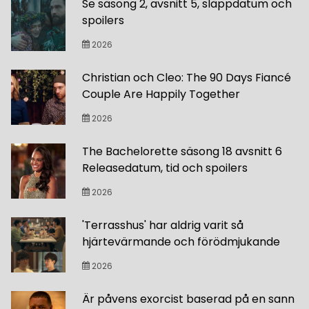
Se säsong 2, avsnitt 5, släppdatum och
spoilers
2026
Christian och Cleo: The 90 Days Fiancé
Couple Are Happily Together
2026
The Bachelorette säsong 18 avsnitt 6
Releasedatum, tid och spoilers
2026
'Terrasshus' har aldrig varit så
hjärtevärmande och förödmjukande
2026
Är påvens exorcist baserad på en sann