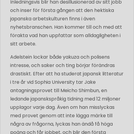
Inledningsvis blir han desillusionerad av sitt jobb
och inser för första gången att den hektiska
japanska arbetskulturen finns i även
nyhetsbranschen. Han kommer till och med att
förakta vad han uppfattar som alldagligheten i
sitt arbete.
Adelstein lockar både yakuza och polisens
intresse, och saker och ting börjar förändras
drastiskt. Efter att ha studerat japansk litteratur
i tre år vid Sophia University tar Jake
antagningsprovet till Meicho Shimbun, en
ledande japanskspråkig tidning med 12 miljoner
upplagor varje dag. Även om han misslyckas
med provet genom att inte lägga märke till
några av frågorna, lyckas han ändå få höga
poäng och får jobbet, och blir den första