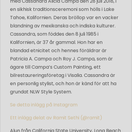
med Cassandra Alicia Campa den 28 juli 2018, i
en sikhisk traditionsceremoni som hölls i Lake
Tahoe, Kalifornien. Deras bröllop var en vacker
blandning av mexikanska och indiska kulturer.
Cassandra, som föddes den 8 juli 1985 i
Kalifornien, är 37 år gammal. Hon har en
blandad etnicitet och hennes föräldrar är
Patricia A. Campa och Roy J. Campa, som är
ägare till Campa’s Custom Painting, ett
bilrestaureringsföretag i Visalia. Cassandra är
en personlig stylist, och hon är känd för att ha
grundat NLW Style System.
Se detta inlägg på Instagram
Ett inlägg delat av Ramit Sethi (@ramit)
Alun från California State University, Long Beach