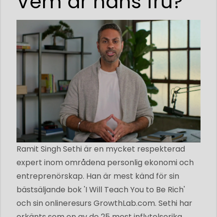
Vem är hans fru?
Ramit Singh Sethi är en mycket respekterad
expert inom områdena personlig ekonomi och
entreprenörskap. Han är mest känd för sin
bästsäljande bok 'I Will Teach You to Be Rich'
och sin onlineresurs
GrowthLab.com
. Sethi har
erkänts som en av de 25 mest inflytelserika