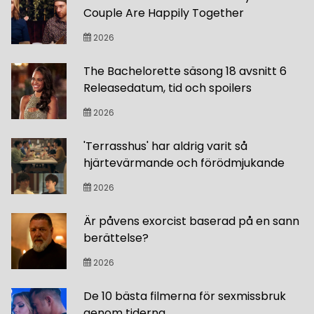
Couple Are Happily Together
2026
The Bachelorette säsong 18 avsnitt 6
Releasedatum, tid och spoilers
2026
'Terrasshus' har aldrig varit så
hjärtevärmande och förödmjukande
2026
Är påvens exorcist baserad på en sann
berättelse?
2026
De 10 bästa filmerna för sexmissbruk
genom tiderna