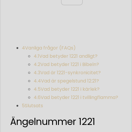
4
Vanliga frågor (FAQs)
4.1
Vad betyder 1221 andligt?
4.2
Vad betyder 1221 i Bibeln?
4.3
Vad är 1221-synkronicitet?
4.4
Vad är spegelstund 12:21?
4.5
Vad betyder 1221 i kärlek?
4.6
Vad betyder 1221 i tvillingflamma?
5
Slutsats
Ängelnummer 1221