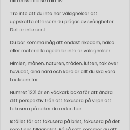
tillfredsställelse i ditt liv.
Tro inte att du inte har välsignelser att
uppskatta eftersom du plågas av svårigheter.
Det är inte sant.
Du bör komma ihåg att endast rikedom, hälsa
eller materiella ägodelar inte är välsignelser.
Himlen, månen, naturen, träden, luften, tak över
huvudet, dina nära och kära är allt du ska vara
tacksam för.
Numret 1221 är en väckarklocka för att ändra
ditt perspektiv från att fokusera på viljan att
fokusera på saker du redan har.
Istället för att fokusera på brist, fokusera på det
som finns tillgängligt. På så sätt kommer du att