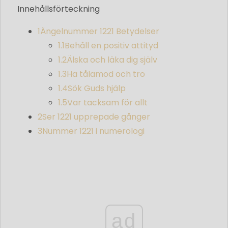
Innehållsförteckning
1
Ängelnummer 1221 Betydelser
1.1
Behåll en positiv attityd
1.2
Älska och läka dig själv
1.3
Ha tålamod och tro
1.4
Sök Guds hjälp
1.5
Var tacksam för allt
2
Ser 1221 upprepade gånger
3
Nummer 1221 i numerologi
ad