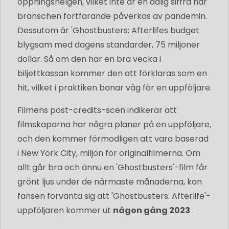
öppningshelgen, vilket inte är en dålig siffra när
branschen fortfarande påverkas av pandemin.
Dessutom är 'Ghostbusters: Afterlifes budget
blygsam med dagens standarder, 75 miljoner
dollar. Så om den har en bra vecka i
biljettkassan kommer den att förklaras som en
hit, vilket i praktiken banar väg för en uppföljare.
Filmens post-credits-scen indikerar att
filmskaparna har några planer på en uppföljare,
och den kommer förmodligen att vara baserad
i New York City, miljön för originalfilmerna. Om
allt går bra och ännu en 'Ghostbusters'-film får
grönt ljus under de närmaste månaderna, kan
fansen förvänta sig att 'Ghostbusters: Afterlife'-
uppföljaren kommer ut
någon gång 2023
.