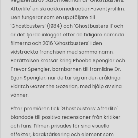
Regisserad av Jason Reitman är 'Ghostbusters:
Afterlife' en skräckkomedi action-äventyrsfilm.
Den fungerar som en uppföljare till
'Ghostbusters' (1984) och 'Ghostbusters II' och
är det fjärde inlägget efter de tidigare nämnda
filmerna och 2016 'Ghostbusters' i den
vidsträckta franchisen med samma namn.
Berättelsen kretsar kring Phoebe Spengler och
Trevor Spengler, barnbarnen till framlidne Dr.
Egon Spengler, när de tar sig an den uråldriga
Eldritch Gozer the Gozerian, med hjälp av sina
vänner.
Efter premiären fick 'Ghostbusters: Afterlife'
blandade till positiva recensioner från kritiker
och fans. Filmen prisades för sina visuella
effekter, karaktärisering och element som