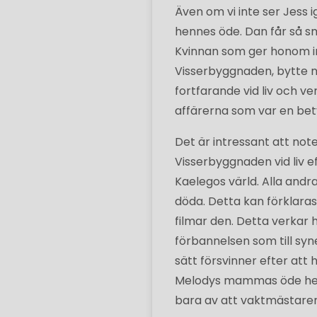
Även om vi inte ser Jess i
hennes öde. Dan får så s
Kvinnan som ger honom in
Visserbyggnaden, bytte nam
fortfarande vid liv och ve
affärerna som var en be
Det är intressant att note
Visserbyggnaden vid liv e
Kaelegos värld. Alla andr
döda. Detta kan förklaras
filmar den. Detta verka
förbannelsen som till syn
sätt försvinner efter att 
Melodys mammas öde helt
bara av att vaktmästaren