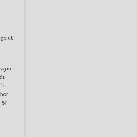
nga ut
.
ig in
 åt
rån
 har
 81'