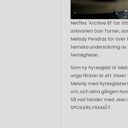
Netflixs 'Archive 81' tar t
arkivarien Dan Turner, so
Melody Pendras för över
hemska undersökning av V
hemligheter.
Som ny hyresgäst är Melod
unga flickan är ett Vis
Melody med hyresgästern
om, och sista gången hon 
Så vad händer med Jess i s
SPOILERS FRAMÅT.