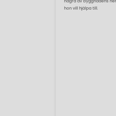
några av byggnadens heml
hon vill hjälpa till.