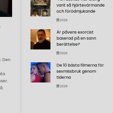
varit så hjärtevärmande
och förödmjukande
2026
v
Är påvens exorcist
baserad på en sann
berättelse?
2026
s. Den
De 10 bästa filmerna för
sexmissbruk genom
ata
tiderna
ser.
2026
å.