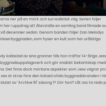
ittarna ner på en mörk och surrealistisk väg. Serien följer
m har i uppdrag att återställa en samling band filmade a
 två decennier sedan. Genom banden följer Dan Melodys
isserbyggnaden, som hyser en kult som har uråldriga
y kallaxlad av sina grannar tills hon träffar 14-åriga Jes
ser byggnadsuppslagsverk och gör snabbt bekantskap med
a. Det finns dock mörkare aspekter som Jess vägrar pr
ses är strax före den katastrofala byggnadsbranden i Vis
lutet av 'Archive 81' säsong 1? Dör hon? Låt oss ta reda p