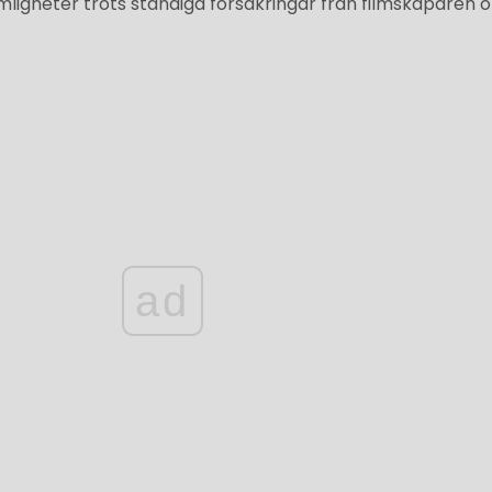
igheter trots ständiga försäkringar från filmskaparen 
ad