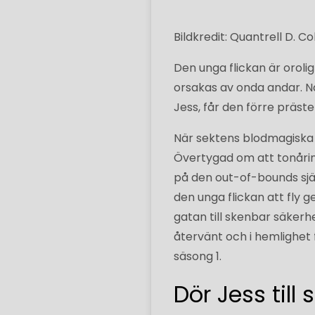
Bildkredit: Quantrell D. Co
Den unga flickan är oroli
orsakas av onda andar. Nä
Jess, får den förre präst
När sektens blodmagiska 
Övertygad om att tonårin
på den out-of-bounds sjät
den unga flickan att fly 
gatan till skenbar säker
återvänt och i hemlighet f
säsong 1.
Dör Jess till 