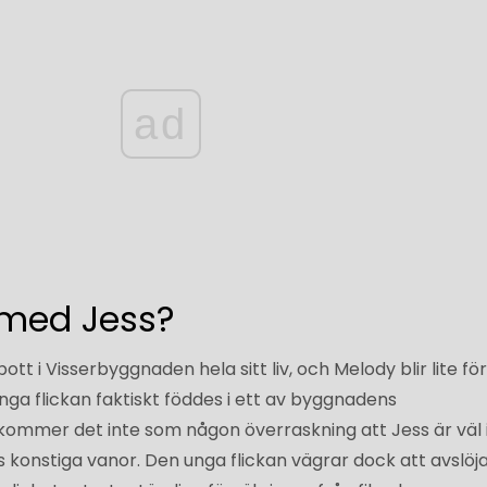
ad
med Jess?
ott i Visserbyggnaden hela sitt liv, och Melody blir lite fö
unga flickan faktiskt föddes i ett av byggnadens
ommer det inte som någon överraskning att Jess är väl 
 konstiga vanor. Den unga flickan vägrar dock att avslöj