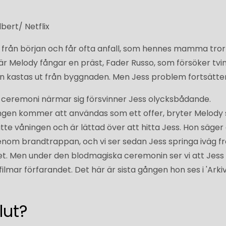
lbert/ Netflix
g från början och får ofta anfall, som hennes mamma tror
r Melody fångar en präst, Fader Russo, som försöker tvi
en kastas ut från byggnaden. Men Jess problem fortsätter
ceremoni närmar sig försvinner Jess olycksbådande.
gen kommer att användas som ett offer, bryter Melody s
te våningen och är lättad över att hitta Jess. Hon säger
genom brandtrappan, och vi ser sedan Jess springa iväg f
het. Men under den blodmagiska ceremonin ser vi att Jess
ilmar förfarandet. Det här är sista gången hon ses i 'Arkiv
slut?