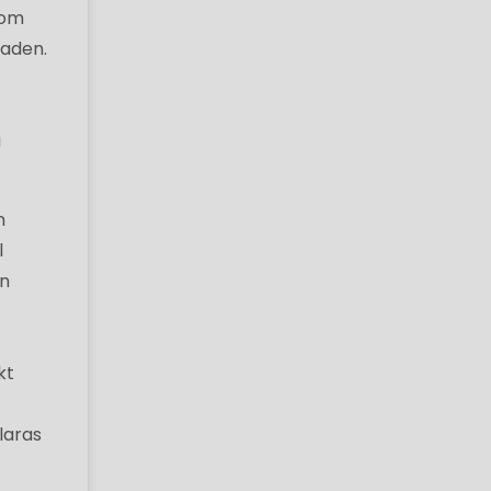
 om
naden.
a
n
l
en
kt
laras