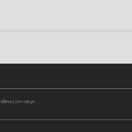
hållna |
cm-ob.pt