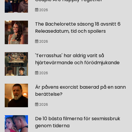
2026
The Bachelorette säsong 18 avsnitt 6
Releasedatum, tid och spoilers
2026
'Terrasshus' har aldrig varit så
hjärtevärmande och förödmjukande
2026
Är påvens exorcist baserad på en sann
berättelse?
2026
De 10 bästa filmerna för sexmissbruk
genom tiderna