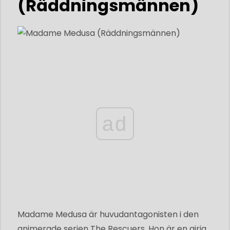
(Räddningsmännen)
ad
Madame Medusa är huvudantagonisten i den
animerade serien The Rescuers. Hon är en girig,