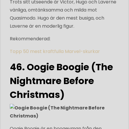
Trots sitt utseende är Victor, Hugo och Laverne
vänliga, omtänksamma och milda mot
Quasimodo. Hugo är den mest busiga, och
Laverne är en moderlig figur.
Rekommenderad:
Topp 50 mest kraftfulla Marvel-skurkar
46. ​​Oogie Boogie (The
Nightmare Before
Christmas)
Oogie Boogie är en boogeyman från den