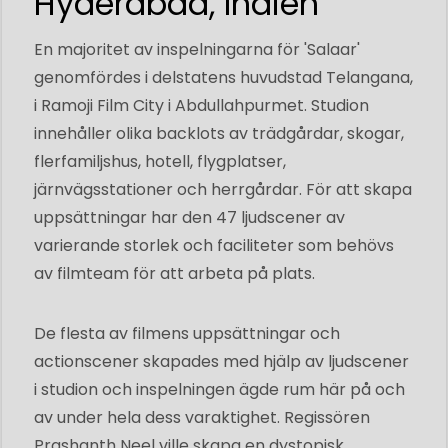
Hyderabad, Indien
En majoritet av inspelningarna för 'Salaar'
genomfördes i delstatens huvudstad Telangana,
i Ramoji Film City i Abdullahpurmet. Studion
innehåller olika backlots av trädgårdar, skogar,
flerfamiljshus, hotell, flygplatser,
järnvägsstationer och herrgårdar. För att skapa
uppsättningar har den 47 ljudscener av
varierande storlek och faciliteter som behövs
av filmteam för att arbeta på plats.
De flesta av filmens uppsättningar och
actionscener skapades med hjälp av ljudscener
i studion och inspelningen ägde rum här på och
av under hela dess varaktighet. Regissören
Prashanth Neel ville skapa en dystopisk