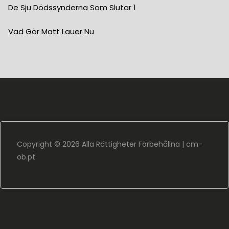
De Sju Dödssynderna Som Slutar 1
Vad Gör Matt Lauer Nu
Copyright ©
2026 Alla Rättigheter Förbehållna |
cm-
ob.pt