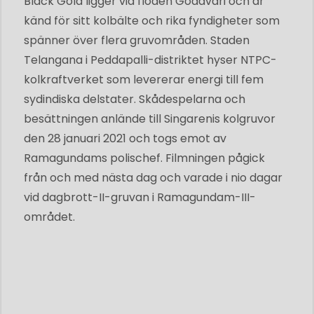
Black Gold ligger vid floden Godavari och är
känd för sitt kolbälte och rika fyndigheter som
spänner över flera gruvområden. Staden
Telangana i Peddapalli-distriktet hyser NTPC-
kolkraftverket som levererar energi till fem
sydindiska delstater. Skådespelarna och
besättningen anlände till Singarenis kolgruvor
den 28 januari 2021 och togs emot av
Ramagundams polischef. Filmningen pågick
från och med nästa dag och varade i nio dagar
vid dagbrott-II-gruvan i Ramagundam-III-
området.