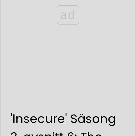
ad
'Insecure' Säsong