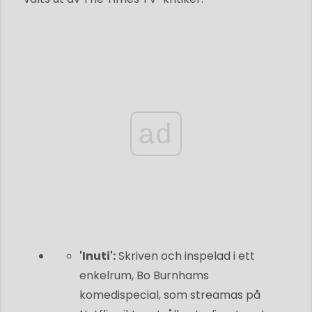
ad
'Inuti':
Skriven och inspelad i ett
enkelrum, Bo Burnhams
komedispecial, som streamas på