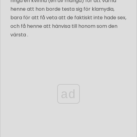
ringa en kvinna (en av många) för att varna
henne att hon borde testa sig för klamydia,
bara för att få veta att de faktiskt inte hade sex,
och få henne att hänvisa till honom som den
värsta .
ad