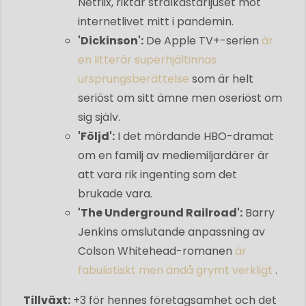
Netflix, riktar strålkastarljuset mot
internetlivet mitt i pandemin.
'Dickinson':
De
Apple TV+-serien
är
en litterär superhjältinnas
ursprungsberättelse
som är helt
seriöst om sitt ämne men oseriöst om
sig själv.
'Följd':
I det mördande HBO-dramat
om en familj av mediemiljardärer är
att vara rik ingenting som det
brukade vara.
'The Underground Railroad':
Barry
Jenkins omslutande anpassning av
Colson Whitehead-romanen
är
fabulistiskt men ändå grymt verkligt
.
Tillväxt:
+3 för hennes företagsamhet och det