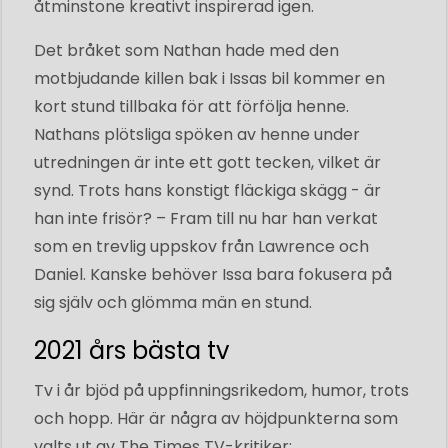
åtminstone kreativt inspirerad igen.
Det bråket som Nathan hade med den
motbjudande killen bak i Issas bil kommer en
kort stund tillbaka för att förfölja henne.
Nathans plötsliga spöken av henne under
utredningen är inte ett gott tecken, vilket är
synd. Trots hans konstigt fläckiga skägg - är
han inte frisör? – Fram till nu har han verkat
som en trevlig uppskov från Lawrence och
Daniel. Kanske behöver Issa bara fokusera på
sig själv och glömma män en stund.
2021 års bästa tv
Tv i år bjöd på uppfinningsrikedom, humor, trots
och hopp. Här är några av höjdpunkterna som
valts ut av The Times TV-kritiker: