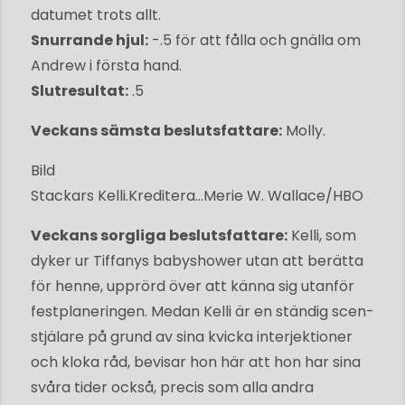
datumet trots allt.
Snurrande hjul:
-.5 för att fålla och gnälla om
Andrew i första hand.
Slutresultat:
.5
Veckans sämsta beslutsfattare:
Molly.
Bild
Stackars Kelli.
Kreditera...
Merie W. Wallace/HBO
Veckans sorgliga beslutsfattare:
Kelli, som
dyker ur Tiffanys babyshower utan att berätta
för henne, upprörd över att känna sig utanför
festplaneringen. Medan Kelli är en ständig scen-
stjälare på grund av sina kvicka interjektioner
och kloka råd, bevisar hon här att hon har sina
svåra tider också, precis som alla andra