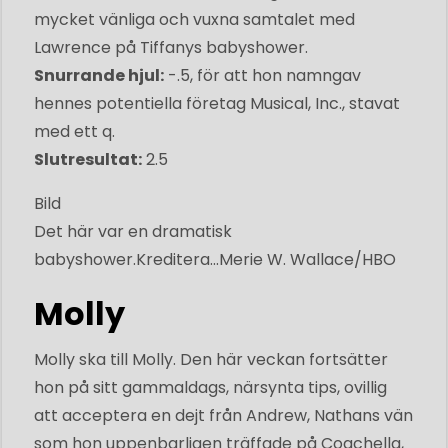
mycket vänliga och vuxna samtalet med
Lawrence på Tiffanys babyshower.
Snurrande hjul:
-.5, för att hon namngav
hennes potentiella företag Musical, Inc., stavat
med ett q.
Slutresultat:
2.5
Bild
Det här var en dramatisk
babyshower.
Kreditera...
Merie W. Wallace/HBO
Molly
Molly ska till Molly. Den här veckan fortsätter
hon på sitt gammaldags, närsynta tips, ovillig
att acceptera en dejt från Andrew, Nathans vän
som hon uppenbarligen träffade på Coachella,