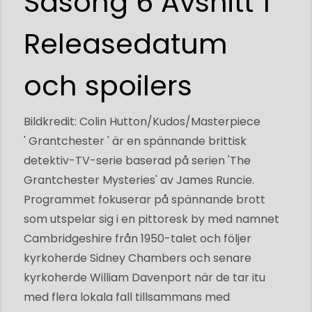
Säsong 6 Avsnitt 1
Releasedatum
och spoilers
Bildkredit: Colin Hutton/Kudos/Masterpiece
' Grantchester ' är en spännande brittisk
detektiv-TV-serie baserad på serien 'The
Grantchester Mysteries' av James Runcie.
Programmet fokuserar på spännande brott
som utspelar sig i en pittoresk by med namnet
Cambridgeshire från 1950-talet och följer
kyrkoherde Sidney Chambers och senare
kyrkoherde William Davenport när de tar itu
med flera lokala fall tillsammans med