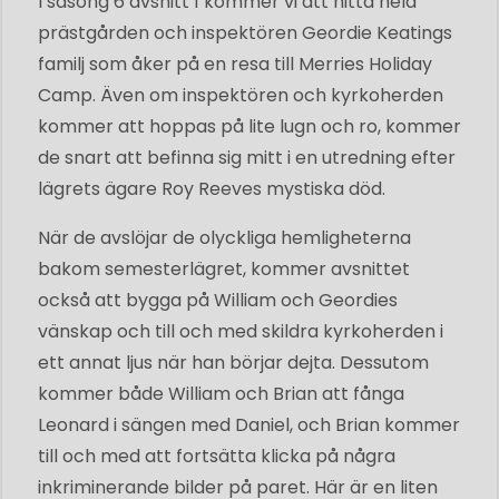
I säsong 6 avsnitt 1 kommer vi att hitta hela
prästgården och inspektören Geordie Keatings
familj som åker på en resa till Merries Holiday
Camp. Även om inspektören och kyrkoherden
kommer att hoppas på lite lugn och ro, kommer
de snart att befinna sig mitt i en utredning efter
lägrets ägare Roy Reeves mystiska död.
När de avslöjar de olyckliga hemligheterna
bakom semesterlägret, kommer avsnittet
också att bygga på William och Geordies
vänskap och till och med skildra kyrkoherden i
ett annat ljus när han börjar dejta. Dessutom
kommer både William och Brian att fånga
Leonard i sängen med Daniel, och Brian kommer
till och med att fortsätta klicka på några
inkriminerande bilder på paret. Här är en liten