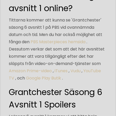
avsnitt 1 online?
Tittarna kommer att kunna se 'Grantchester'
säsong 6 avsnitt 1 på PBS vid ovannämnda
datum och tid. Men du har också möjlighet att
fånga den
PBS Masterpieces hemsida
.
Dessutom verkar det som att det här avsnittet
kommer att vara tillgängligt efter det har
släppts från video-on-demand-tjänster som
Amazon Prime-video
,
iTunes
,
Vudu
,
YouTube
TV
, och
Google Play Butik
.
Grantchester Säsong 6
Avsnitt 1 Spoilers