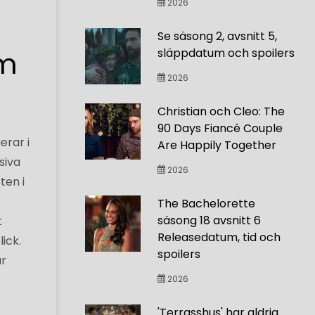
2026
Se säsong 2, avsnitt 5,
om
släppdatum och spoilers
2026
Christian och Cleo: The
90 Days Fiancé Couple
erar i
Are Happily Together
siva
2026
ten i
.
The Bachelorette
säsong 18 avsnitt 6
t
Releasedatum, tid och
ick.
spoilers
är
2026
'Terrasshus' har aldrig