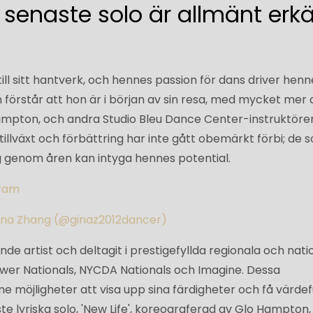
senaste solo är allmänt erk
ill sitt hantverk, och hennes passion för dans driver henn
förstår att hon är i början av sin resa, med mycket mer 
Hampton, och andra Studio Bleu Dance Center-instruktörer
llväxt och förbättring har inte gått obemärkt förbi; de 
 genom åren kan intyga hennes potential.
gram
Gina Zhang (@ginaz2012dancer)
nde artist och deltagit i prestigefyllda regionala och nati
power Nationals, NYCDA Nationals och Imagine. Dessa
möjligheter att visa upp sina färdigheter och få värdefu
e lyriska solo, 'New Life', koreograferad av Glo Hampton,