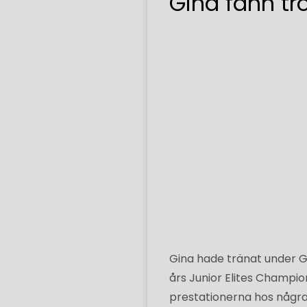
Gina fann trö
Gina hade tränat under Gl
års Junior Elites Champi
prestationerna hos några 