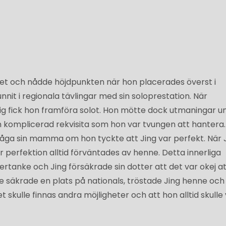
aget och nådde höjdpunkten när hon placerades överst i
nnit i regionala tävlingar med sin soloprestation. När
 fick hon framföra solot. Hon mötte dock utmaningar u
n komplicerad rekvisita som hon var tvungen att hantera.
fråga sin mamma om hon tyckte att Jing var perfekt. När 
r perfektion alltid förväntades av henne. Detta innerliga
ertanke och Jing försäkrade sin dotter att det var okej at
te säkrade en plats på nationals, tröstade Jing henne och
skulle finnas andra möjligheter och att hon alltid skulle