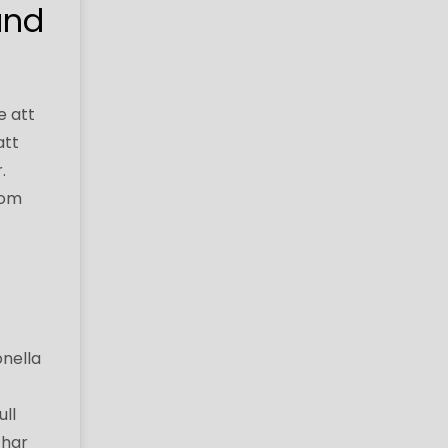
änd
e att
att
.
som
onella
ll
 har