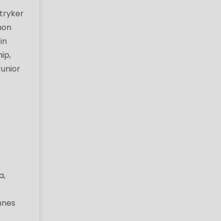
tryker
hon
in
ip,
Junior
a,
nnes