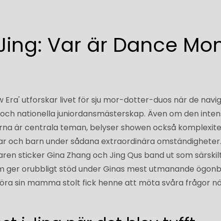
Jing: Var är Dance M
Era' utforskar livet för sju mor-dotter-duos när de navig
 och nationella juniordansmästerskap. Även om den inten
rna är centrala teman, belyser showen också komplexite
rar och barn under sådana extraordinära omständigheter
ren sticker Gina Zhang och Jing Qus band ut som särskil
m ger orubbligt stöd under Ginas mest utmanande ögonbl
öra sin mamma stolt fick henne att möta svåra frågor n