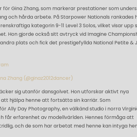
år för Gina Zhang, som markerar prestationer som unders
ang och hårda arbete. På Starpower Nationals rankades 
enskraftiga kategorin 9-11 Level 3 Solos, vilket visar upp s
et. Hon gjorde också sitt avtryck vid Imagine Championsh
andra plats och fick det prestigefyllda National Petite & 
gram
Gina Zhang (@ginaz2012dancer)
cker sig utanför dansgolvet. Hon utforskar aktivt nya
t hjälpa henne att fortsätta sin karriär. Som
 Ally Day Photography, en välkänd studio i norra Virgini
och får erfarenhet av modellvärlden. Hennes förmåga att
ridlig, och de som har arbetat med henne kan intyga he