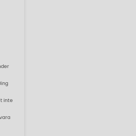
nder
Jing
t inte
 vara