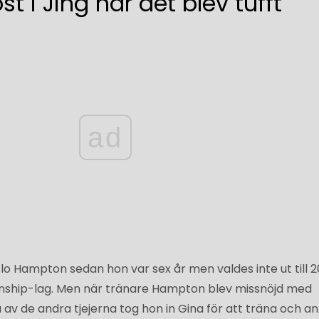
st i Jing när det blev tufft
ad
o Hampton sedan hon var sex år men valdes inte ut till 
onship-lag. Men när tränare Hampton blev missnöjd med
av de andra tjejerna tog hon in Gina för att träna och a