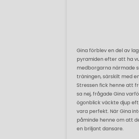
Gina förblev en del av l
pyramiden efter att ha vu
medborgarna närmade sig
träningen, särskilt med e
Stressen fick henne att 
sa nej, frågade Gina varfö
ögonblick väckte djup eft
vara perfekt. När Gina in
påminde henne om att det 
en briljant dansare.