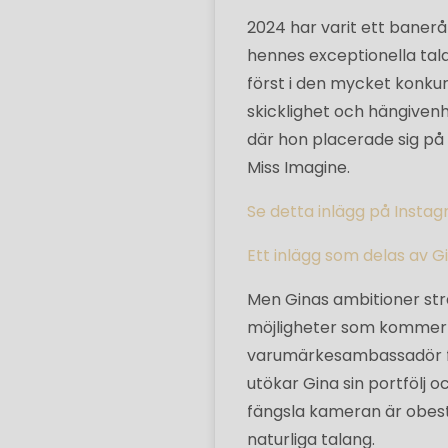
2024 har varit ett baner
hennes exceptionella tal
först i den mycket konkurr
skicklighet och hängivenh
där hon placerade sig på 
Miss Imagine.
Se detta inlägg på Insta
Ett inlägg som delas av 
Men Ginas ambitioner strä
möjligheter som kommer at
varumärkesambassadör för
utökar Gina sin portfölj 
fängsla kameran är obest
naturliga talang.