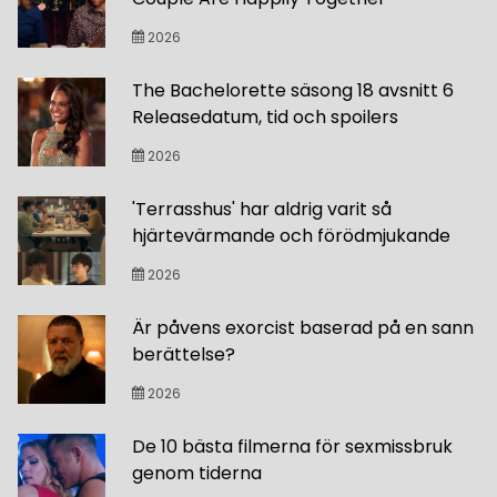
2026
The Bachelorette säsong 18 avsnitt 6
Releasedatum, tid och spoilers
2026
'Terrasshus' har aldrig varit så
hjärtevärmande och förödmjukande
2026
Är påvens exorcist baserad på en sann
berättelse?
2026
De 10 bästa filmerna för sexmissbruk
genom tiderna