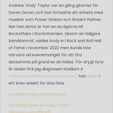
Andrew 'Andy' Taylor var en gång gitarrist för
Duran Duran, och han fortsatte att arbeta med
musiker som Power Station och Robert Palmer.
När han skrivs är han en av ägarna till
RockAffairs i Storbritannien. Liksom sin tidigare
bandkamrat, valdes Andy in i Rock and Roll Hall
of Fame i november 2022 men kunde inte
närvara vid evenemanget för att fira
detsamma på grund av sin hälsa. 'För drygt fyra
år sedan fick jag diagnosen stadium 4
metastaserande prostatacancer
,' han
delad
i
ett brev avsett för sina fans.
Se detta inlägg på Instagram
Ett inlägg delat av Andy Taylor
(@andytaylorofficial)