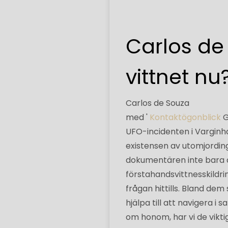
Carlos de
vittnet nu
Carlos de Souza
med '
Kontaktögonblick
G
UFO-incidenten i Varginha, 
existensen av utomjordin
dokumentären inte bara a
förstahandsvittnesskildri
frågan hittills. Bland d
hjälpa till att navigera i
om honom, har vi de viktig