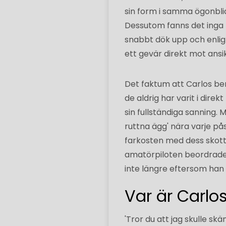
sin form i samma ögonbli
Dessutom fanns det inga te
snabbt dök upp och enligt
ett gevär direkt mot ansi
Det faktum att Carlos ber
de aldrig har varit i dire
sin fullständiga sanning.
ruttna ägg' nära varje på
farkosten med dess skott
amatörpiloten beordrades
inte längre eftersom han 
Var är Carlo
'Tror du att jag skulle sk