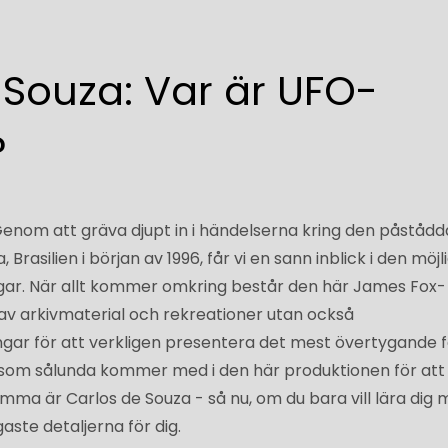
 Souza: Var är UFO-
?
enom att gräva djupt in i händelserna kring den påstådd
Brasilien i början av 1996, får vi en sann inblick i den möjl
gar. När allt kommer omkring består den här James Fox-
v arkivmaterial och rekreationer utan också
ngar för att verkligen presentera det mest övertygande fa
em som sålunda kommer med i den här produktionen för att
 samma är Carlos de Souza - så nu, om du bara vill lära dig 
aste detaljerna för dig.