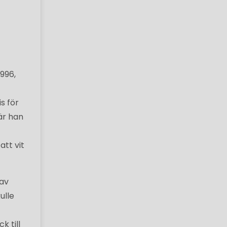
996,
s för
är han
tt vit
 av
ulle
k till