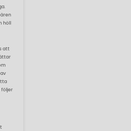
ga.
tären
 höll
s att
ättar
som
 av
tta
följer
t