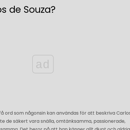
os de Souza?
ad
få ord som någonsin kan användas för att beskriva Carlo
åste de säkert vara snälla, omtänksamma, passionerade,
mma. Det beror på att han känner allt djupt och aldrig