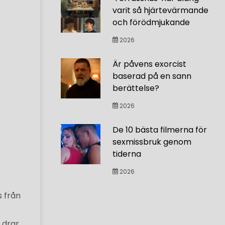
varit så hjärtevärmande
och förödmjukande
2026
Är påvens exorcist
baserad på en sann
berättelse?
2026
De 10 bästa filmerna för
sexmissbruk genom
tiderna
2026
s från
 drar