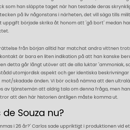
ck som han släppte taget när han testade deras skrynkli
cken på liv någonstans i närheten, det vill säga tills mili
 uppgift började skrika åt honom att 'gå bort' medan han
ktet.
ättelse från början alltid har matchat andra vittnen trot
kt kontakt är bara en liten indikation på att han kanske ber
 Men detta går långt utöver att de alla luktar 'ammoniak, 
stådd utomjordisk aspekt och ger identiska beskrivningar
 mot/skadade änden. Vi bör också nämna att den ultralä
 av tjänstemän att aldrig tala om denna fråga, men han 
tror att den här historien äntligen måste komma ut.
s de Souza nu?
ämmas i 26 år?' Carlos sade uppriktigt i produktionen vid et