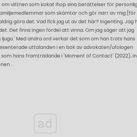
na om vittnen som kokat ihop sina berättelser för personlig
, familjemedlemmar som skämtar och gör narr av mig [för
drig göra det. Vad fick jag ut av det här? Ingenting. Jag 
det. Det finns ingen fördel att vinna. Om jag säger att jag
ag ljuga.' Med andra ord verkar det som om han trots hans
 presenterade uttalanden i en bok av advokaten/ufologen
l som hans framträdande i 'Moment of Contact' (2022), in
nen .
ad