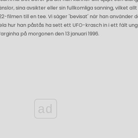
nslor, sina avsikter eller sin fullkomliga sanning, vilket allt
2-filmen till en tee. Vi säger 'bevisat' när han använder 
ela hur han påstås ha sett ett UFO-krasch in i ett fält un
Varginha på morgonen den 13 januari 1996.
ad