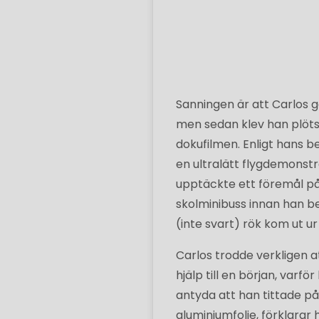
Sanningen är att Carlos g
men sedan klev han plötslig
dokufilmen. Enligt hans b
en ultralätt flygdemonst
upptäckte ett föremål på
skolminibuss innan han b
(inte svart) rök kom ut ur
Carlos trodde verkligen a
hjälp till en början, varfö
antyda att han tittade p
aluminiumfolie, förklarar 