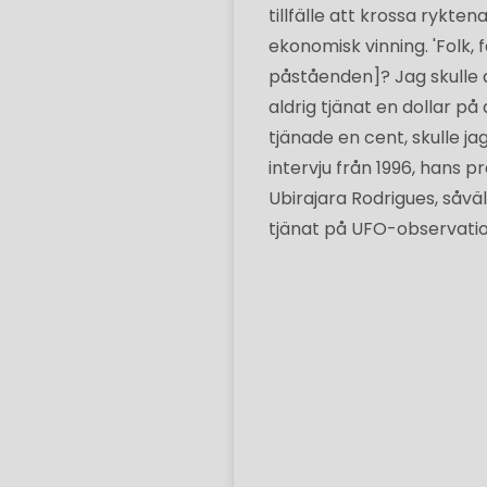
tillfälle att krossa rykte
ekonomisk vinning. 'Folk
påståenden]? Jag skulle al
aldrig tjänat en dollar på 
tjänade en cent, skulle j
intervju från 1996, hans
Ubirajara Rodrigues, såvä
tjänat på UFO-observatio