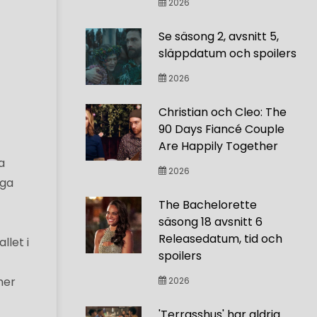
2026
Se säsong 2, avsnitt 5,
släppdatum och spoilers
2026
Christian och Cleo: The
90 Days Fiancé Couple
Are Happily Together
a
2026
iga
The Bachelorette
säsong 18 avsnitt 6
Releasedatum, tid och
llet i
spoilers
mer
2026
'Terrasshus' har aldrig