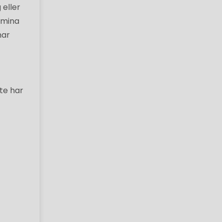
 eller
 mina
har
te har