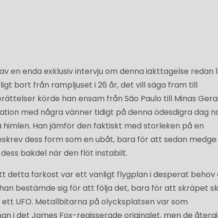
av en enda exklusiv intervju om denna iakttagelse redan 1
t bort från rampljuset i 26 år, det vill säga fram till
erättelser körde han ensam från São Paulo till Minas Gerai
ration med några vänner tidigt på denna ödesdigra dag n
 himlen. Han jämför den faktiskt med storleken på en
eskrev dess form som en ubåt, bara för att sedan medge a
 dess bakdel när den flöt instabilt.
tt detta farkost var ett vanligt flygplan i desperat behov
r han bestämde sig för att följa det, bara för att skräpet sk
å ett UFO. Metallbitarna på olycksplatsen var som
han i det James Fox-regisserade originalet, men de återgic