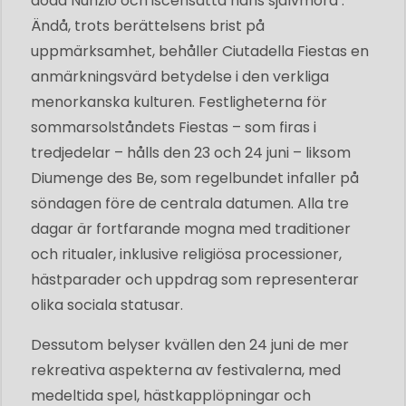
döda Nunzio och iscensätta hans självmord .
Ändå, trots berättelsens brist på
uppmärksamhet, behåller Ciutadella Fiestas en
anmärkningsvärd betydelse i den verkliga
menorkanska kulturen. Festligheterna för
sommarsolståndets Fiestas – som firas i
tredjedelar – hålls den 23 och 24 juni – liksom
Diumenge des Be, som regelbundet infaller på
söndagen före de centrala datumen. Alla tre
dagar är fortfarande mogna med traditioner
och ritualer, inklusive religiösa processioner,
hästparader och uppdrag som representerar
olika sociala statusar.
Dessutom belyser kvällen den 24 juni de mer
rekreativa aspekterna av festivalerna, med
medeltida spel, hästkapplöpningar och