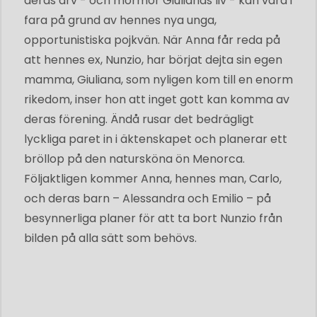
deras arv - och mormor Giulianas liv - kan vara i
fara på grund av hennes nya unga,
opportunistiska pojkvän. När Anna får reda på
att hennes ex, Nunzio, har börjat dejta sin egen
mamma, Giuliana, som nyligen kom till en enorm
rikedom, inser hon att inget gott kan komma av
deras förening. Ändå rusar det bedrägligt
lyckliga paret in i äktenskapet och planerar ett
bröllop på den natursköna ön Menorca.
Följaktligen kommer Anna, hennes man, Carlo,
och deras barn – Alessandra och Emilio – på
besynnerliga planer för att ta bort Nunzio från
bilden på alla sätt som behövs.