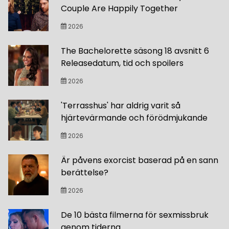
Couple Are Happily Together
2026
The Bachelorette säsong 18 avsnitt 6
Releasedatum, tid och spoilers
2026
'Terrasshus' har aldrig varit så
hjärtevärmande och förödmjukande
2026
Är påvens exorcist baserad på en sann
berättelse?
2026
De 10 bästa filmerna för sexmissbruk
genom tiderna